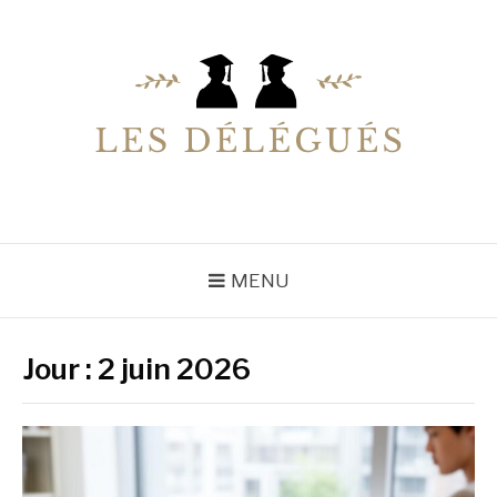
Aller
au
contenu
LESDELEGUES
Votre conseiller éducation
MENU
Jour :
2 juin 2026