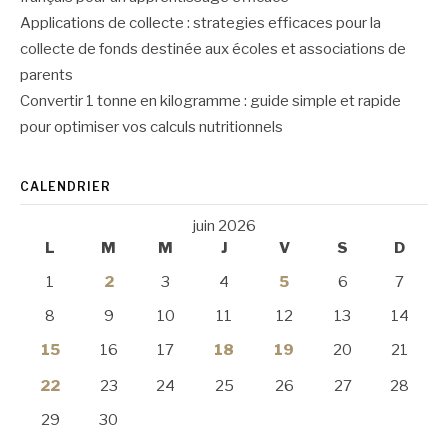
Applications de collecte : strategies efficaces pour la
collecte de fonds destinée aux écoles et associations de
parents
Convertir 1 tonne en kilogramme : guide simple et rapide
pour optimiser vos calculs nutritionnels
CALENDRIER
juin 2026
L
M
M
J
V
S
D
1
2
3
4
5
6
7
8
9
10
11
12
13
14
15
16
17
18
19
20
21
22
23
24
25
26
27
28
29
30