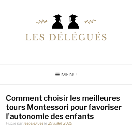
Aller
au
contenu
LESDELEGUES
Votre conseiller éducation
MENU
Comment choisir les meilleures
tours Montessori pour favoriser
l’autonomie des enfants
Publié par
lesdelegues
le
29 juillet 2025