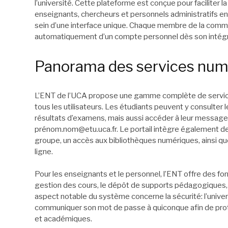
l’université. Cette plateforme est conçue pour faciliter la
enseignants, chercheurs et personnels administratifs en
sein d’une interface unique. Chaque membre de la comm
automatiquement d’un compte personnel dès son intégra
Panorama des services numé
L’ENT de l’UCA propose une gamme complète de servic
tous les utilisateurs. Les étudiants peuvent y consulter 
résultats d’examens, mais aussi accéder à leur messager
pré
nom.nom@etu.uca.fr
. Le portail intègre également de
groupe, un accès aux bibliothèques numériques, ainsi q
ligne.
Pour les enseignants et le personnel, l’ENT offre des f
gestion des cours, le dépôt de supports pédagogiques, e
aspect notable du système concerne la sécurité: l’univer
communiquer son mot de passe à quiconque afin de prot
et académiques.