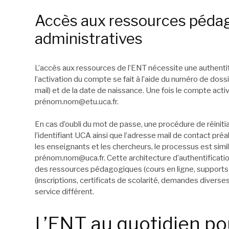
Accès aux ressources péda
administratives
L’accès aux ressources de l’ENT nécessite une authentifi
l’activation du compte se fait à l’aide du numéro de dossie
mail) et de la date de naissance. Une fois le compte acti
pré
nom.nom@etu.uca.fr
.
En cas d’oubli du mot de passe, une procédure de réinitia
l’identifiant UCA ainsi que l’adresse mail de contact pré
les enseignants et les chercheurs, le processus est simil
pré
nom.nom@uca.fr
. Cette architecture d’authentificat
des ressources pédagogiques (cours en ligne, supports 
(inscriptions, certificats de scolarité, demandes divers
service différent.
L’ENT au quotidien pou