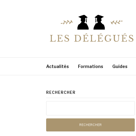
Aller
au
contenu
LESDELEGUES
Votre conseiller éducation
Actualités
Formations
Guides
RECHERCHER
Rechercher :