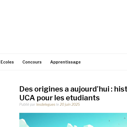
Ecoles
Concours
Apprentissage
Des origines a aujourd’hui : his
UCA pour les etudiants
Publié par
lesdelegues
le
20 juin 2025