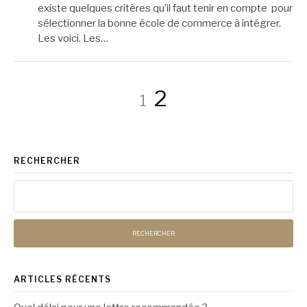
existe quelques critères qu’il faut tenir en compte pour
sélectionner la bonne école de commerce à intégrer.
Les voici. Les…
Pagination
Page
Page
2
1
des
RECHERCHER
publications
Rechercher :
ARTICLES RÉCENTS