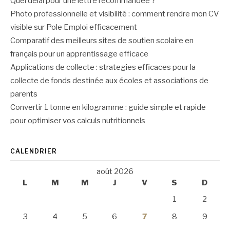
Quel délai pour une lettre recommandée ?
Photo professionnelle et visibilité : comment rendre mon CV
visible sur Pole Emploi efficacement
Comparatif des meilleurs sites de soutien scolaire en
français pour un apprentissage efficace
Applications de collecte : strategies efficaces pour la
collecte de fonds destinée aux écoles et associations de
parents
Convertir 1 tonne en kilogramme : guide simple et rapide
pour optimiser vos calculs nutritionnels
CALENDRIER
août 2026
L
M
M
J
V
S
D
1
2
3
4
5
6
7
8
9