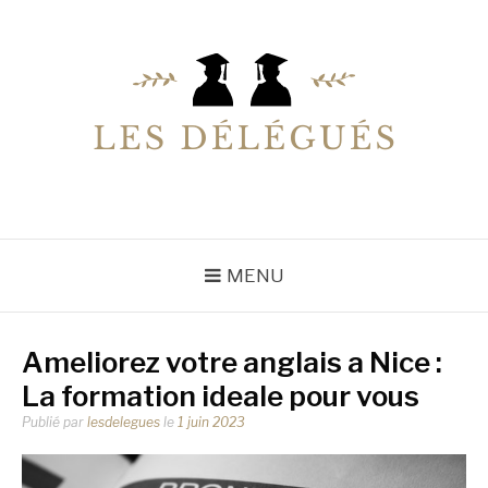
Aller
au
contenu
LESDELEGUES
Votre conseiller éducation
MENU
Ameliorez votre anglais a Nice :
La formation ideale pour vous
Publié par
lesdelegues
le
1 juin 2023