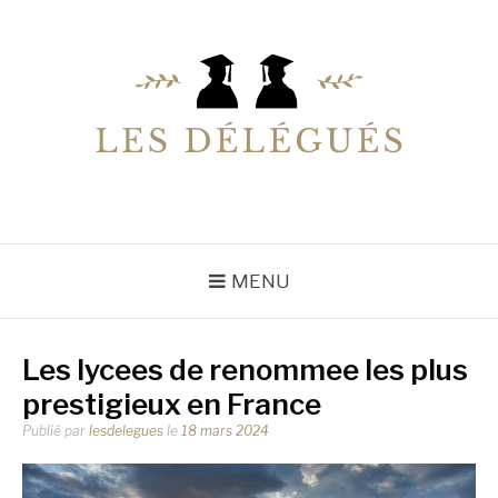
Aller
au
contenu
LESDELEGUES
Votre conseiller éducation
MENU
Les lycees de renommee les plus
prestigieux en France
Publié par
lesdelegues
le
18 mars 2024