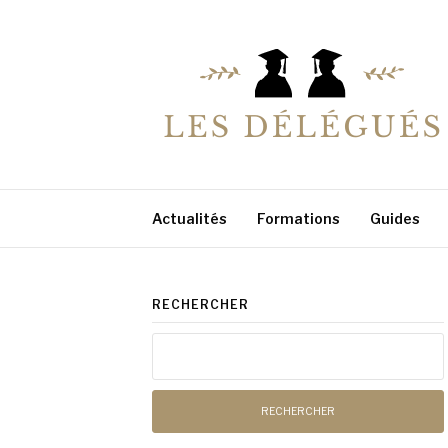
Aller
au
contenu
LESDELEGUES
Votre conseiller éducation
Actualités
Formations
Guides
RECHERCHER
Rechercher :