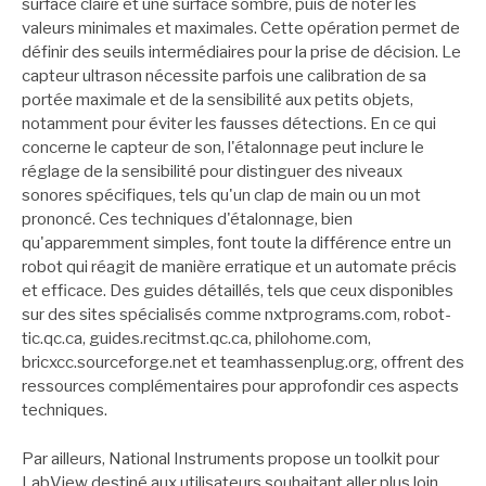
surface claire et une surface sombre, puis de noter les
valeurs minimales et maximales. Cette opération permet de
définir des seuils intermédiaires pour la prise de décision. Le
capteur ultrason nécessite parfois une calibration de sa
portée maximale et de la sensibilité aux petits objets,
notamment pour éviter les fausses détections. En ce qui
concerne le capteur de son, l'étalonnage peut inclure le
réglage de la sensibilité pour distinguer des niveaux
sonores spécifiques, tels qu'un clap de main ou un mot
prononcé. Ces techniques d'étalonnage, bien
qu'apparemment simples, font toute la différence entre un
robot qui réagit de manière erratique et un automate précis
et efficace. Des guides détaillés, tels que ceux disponibles
sur des sites spécialisés comme nxtprograms.com, robot-
tic.qc.ca, guides.recitmst.qc.ca, philohome.com,
bricxcc.sourceforge.net et teamhassenplug.org, offrent des
ressources complémentaires pour approfondir ces aspects
techniques.
Par ailleurs, National Instruments propose un toolkit pour
LabView destiné aux utilisateurs souhaitant aller plus loin