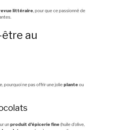
evue littéraire
, pour que ce passionné de
antes.
-être au
e, pourquoi ne pas offrir une jolie
plante
ou
hocolats
our un
produit d’épicerie fine
(huile d’olive,