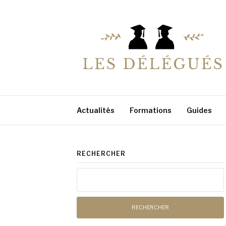
Aller
au
contenu
LESDELEGUES
Votre conseiller éducation
Actualités
Formations
Guides
RECHERCHER
Rechercher :