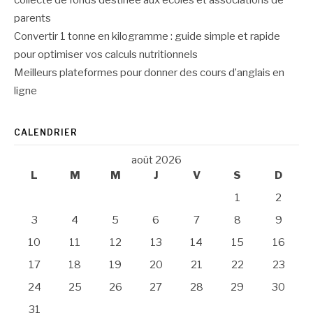
collecte de fonds destinée aux écoles et associations de
parents
Convertir 1 tonne en kilogramme : guide simple et rapide
pour optimiser vos calculs nutritionnels
Meilleurs plateformes pour donner des cours d’anglais en
ligne
CALENDRIER
août 2026
L
M
M
J
V
S
D
1
2
3
4
5
6
7
8
9
10
11
12
13
14
15
16
17
18
19
20
21
22
23
24
25
26
27
28
29
30
31