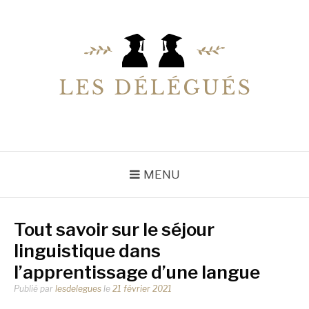
Aller
au
contenu
LESDELEGUES
Votre conseiller éducation
MENU
Tout savoir sur le séjour
linguistique dans
l’apprentissage d’une langue
Publié par
lesdelegues
le
21 février 2021