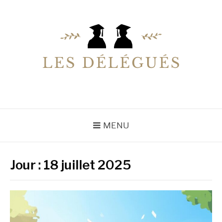
Aller
au
contenu
LESDELEGUES
Votre conseiller éducation
MENU
Jour :
18 juillet 2025