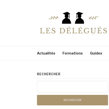
Aller
au
contenu
LESDELEGUES
Votre conseiller éducation
Actualités
Formations
Guides
RECHERCHER
Rechercher :