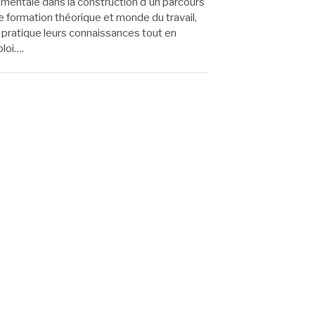
entale dans la construction d'un parcours
e formation théorique et monde du travail,
 pratique leurs connaissances tout en
ploi….