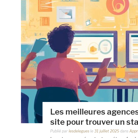
Les meilleures agences 
site pour trouver un st
Publié par
lesdelegues
le
31 juillet 2025
dans
Appr