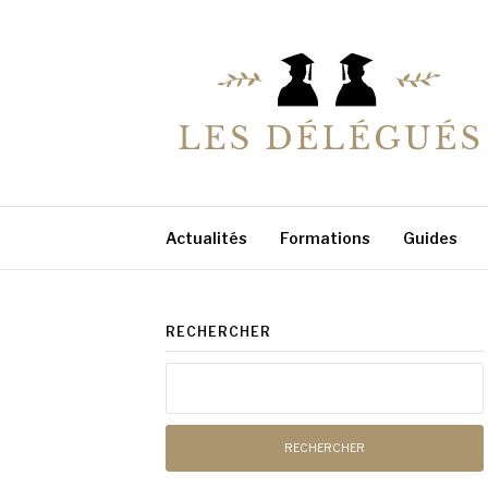
Aller
au
contenu
LESDELEGUES
Votre conseiller éducation
Actualités
Formations
Guides
RECHERCHER
Rechercher :