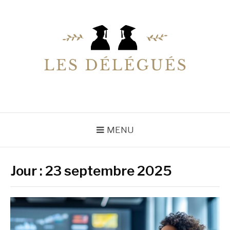
Aller
au
contenu
LESDELEGUES
Votre conseiller éducation
MENU
Jour :
23 septembre 2025