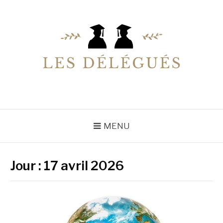
Aller
au
contenu
LESDELEGUES
Votre conseiller éducation
MENU
Jour :
17 avril 2026