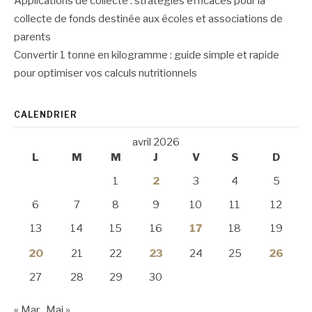
Applications de collecte : strategies efficaces pour la
collecte de fonds destinée aux écoles et associations de
parents
Convertir 1 tonne en kilogramme : guide simple et rapide
pour optimiser vos calculs nutritionnels
CALENDRIER
avril 2026
L
M
M
J
V
S
D
1
2
3
4
5
6
7
8
9
10
11
12
13
14
15
16
17
18
19
20
21
22
23
24
25
26
27
28
29
30
« Mar
Mai »