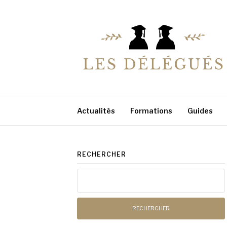
Aller
au
contenu
LESDELEGUES
Votre conseiller éducation
Actualités
Formations
Guides
RECHERCHER
Rechercher :