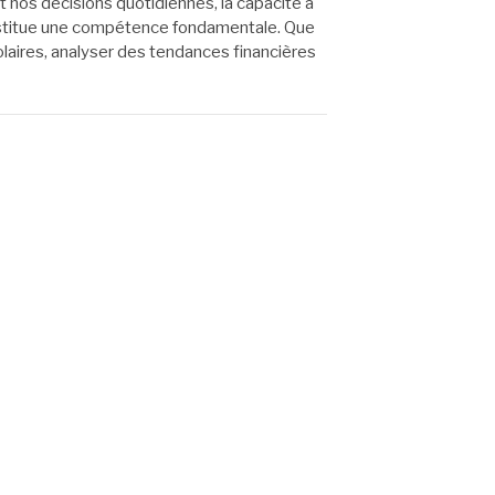
nos décisions quotidiennes, la capacité à
nstitue une compétence fondamentale. Que
laires, analyser des tendances financières