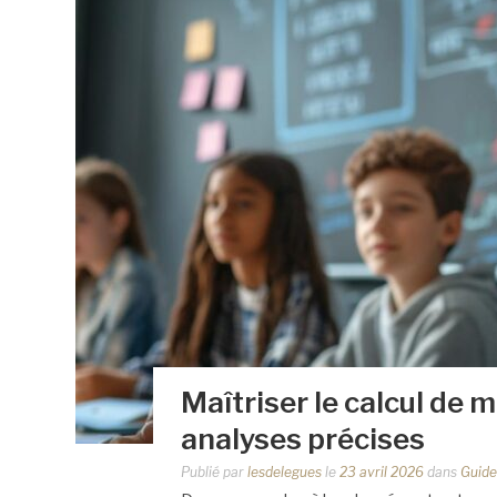
Maîtriser le calcul de
analyses précises
Publié par
lesdelegues
le
23 avril 2026
dans
Guide