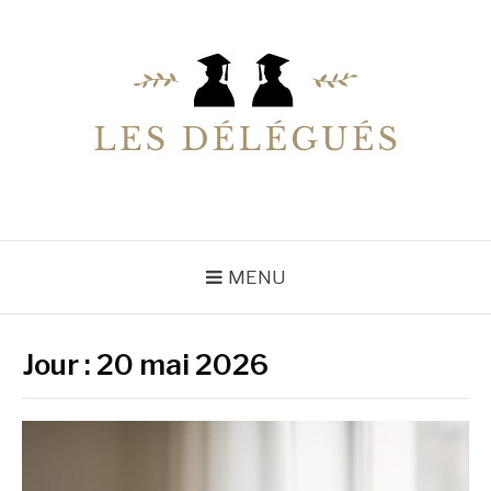
Aller
au
contenu
LESDELEGUES
Votre conseiller éducation
MENU
Jour :
20 mai 2026