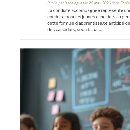
Publié par
lesdelegues
le
26 avril 2026
dans
Ecole
La conduite accompagnée représente une 
conduite pour les jeunes candidats au per
cette formule d’apprentissage anticipé de 
des candidats, séduits par…