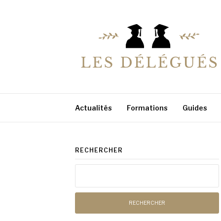
Aller
au
contenu
LESDELEGUES
Votre conseiller éducation
Actualités
Formations
Guides
RECHERCHER
Rechercher :