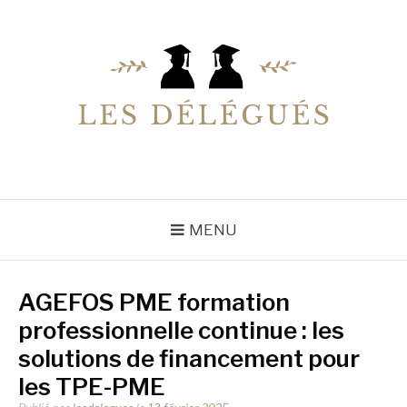
Aller
au
contenu
LESDELEGUES
Votre conseiller éducation
MENU
AGEFOS PME formation
professionnelle continue : les
solutions de financement pour
les TPE-PME