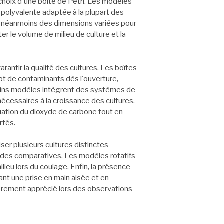
choix d'une boîte de Petri. Les modèles
olyvalente adaptée à la plupart des
t néanmoins des dimensions variées pour
r le volume de milieu de culture et la
rantir la qualité des cultures. Les boîtes
t de contaminants dès l'ouverture,
rtains modèles intègrent des systèmes de
écessaires à la croissance des cultures.
uation du dioxyde de carbone tout en
rtés.
iser plusieurs cultures distinctes
tudes comparatives. Les modèles rotatifs
ieu lors du coulage. Enfin, la présence
ant une prise en main aisée et en
èrement apprécié lors des observations