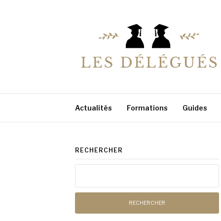
Aller
au
contenu
LESDELEGUES
Votre conseiller éducation
Actualités
Formations
Guides
RECHERCHER
Rechercher :