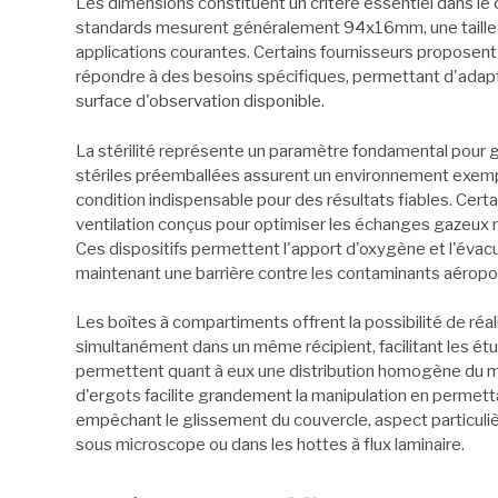
Les dimensions constituent un critère essentiel dans le 
standards mesurent généralement 94x16mm, une taille p
applications courantes. Certains fournisseurs proposen
répondre à des besoins spécifiques, permettant d'adapte
surface d'observation disponible.
La stérilité représente un paramètre fondamental pour ga
stériles préemballées assurent un environnement exemp
condition indispensable pour des résultats fiables. Ce
ventilation conçus pour optimiser les échanges gazeux n
Ces dispositifs permettent l'apport d'oxygène et l'évac
maintenant une barrière contre les contaminants aéropo
Les boîtes à compartiments offrent la possibilité de réal
simultanément dans un même récipient, facilitant les é
permettent quant à eux une distribution homogène du mil
d'ergots facilite grandement la manipulation en permett
empêchant le glissement du couvercle, aspect particuli
sous microscope ou dans les hottes à flux laminaire.