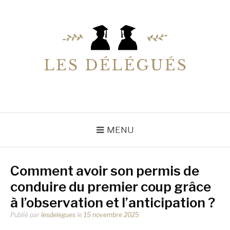
Aller
au
contenu
LESDELEGUES
Votre conseiller éducation
MENU
Comment avoir son permis de
conduire du premier coup grâce
à l’observation et l’anticipation ?
Publié par
lesdelegues
le
15 novembre 2025