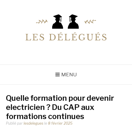
Aller
au
contenu
LESDELEGUES
Votre conseiller éducation
MENU
Quelle formation pour devenir
electricien ? Du CAP aux
formations continues
Publié par
lesdelegues
le
8 février 2025