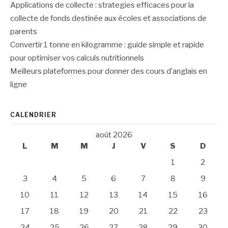
Applications de collecte : strategies efficaces pour la
collecte de fonds destinée aux écoles et associations de
parents
Convertir 1 tonne en kilogramme : guide simple et rapide
pour optimiser vos calculs nutritionnels
Meilleurs plateformes pour donner des cours d’anglais en
ligne
CALENDRIER
août 2026
L
M
M
J
V
S
D
1
2
3
4
5
6
7
8
9
10
11
12
13
14
15
16
17
18
19
20
21
22
23
24
25
26
27
28
29
30