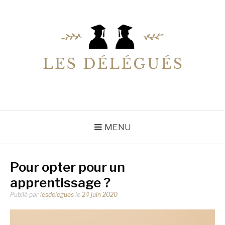
Aller
au
contenu
LESDELEGUES
Votre conseiller éducation
MENU
Pour opter pour un
apprentissage ?
Publié par
lesdelegues
le
24 juin 2020